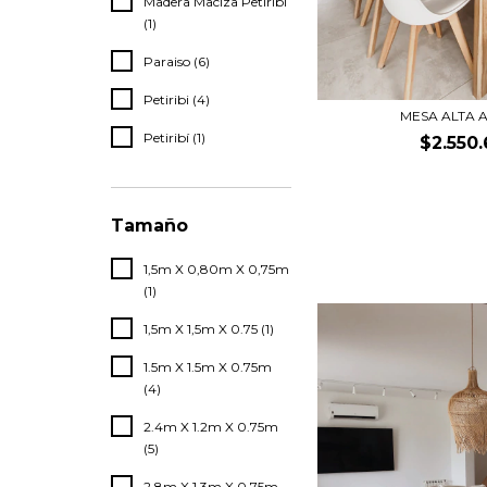
Madera Maciza Petiribi
(1)
Paraiso (6)
Petiribi (4)
MESA ALTA
Petiribí (1)
$2.550
Tamaño
1,5m X 0,80m X 0,75m
(1)
1,5m X 1,5m X 0.75 (1)
1.5m X 1.5m X 0.75m
(4)
2.4m X 1.2m X 0.75m
(5)
2.8m X 1.3m X 0.75m