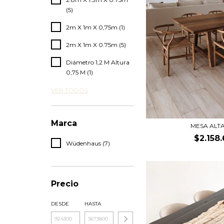
(5)
2m X 1m X 0,75m (1)
2m X 1m X 0.75m (5)
Diámetro 1,2 M Altura
0,75 M (1)
VER TODOS
Marca
MESA ALTA
$2.158
Wüdenhaus (7)
Precio
DESDE
HASTA