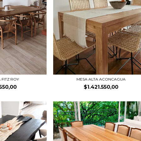
 FITZ ROY
MESA ALTA ACONCAGUA
.650,00
$1.421.550,00