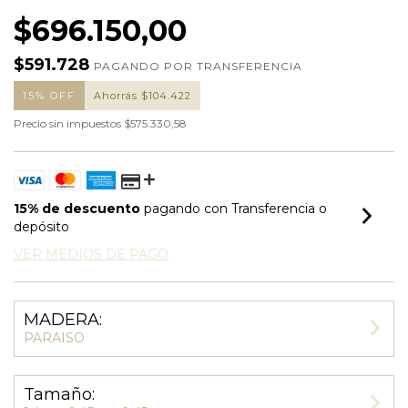
$696.150,00
$591.728
PAGANDO POR TRANSFERENCIA
15% OFF
Ahorrás $104.422
Precio sin impuestos
$575.330,58
15% de descuento
pagando con Transferencia o
depósito
VER MEDIOS DE PAGO
MADERA:
PARAISO
Tamaño: