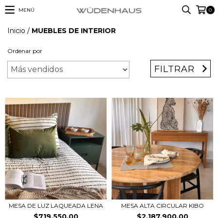
MENÚ
0
Inicio
/
MUEBLES DE INTERIOR
Ordenar por
FILTRAR
MESA DE LUZ LAQUEADA LENA
MESA ALTA CIRCULAR KIBO
$719.550,00
$2.187.900,00