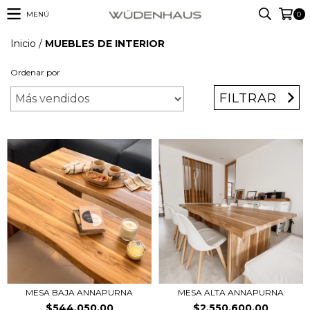
MENÚ
0
Inicio
/
MUEBLES DE INTERIOR
Ordenar por
FILTRAR
MESA BAJA ANNAPURNA
MESA ALTA ANNAPURNA
$544.050,00
$2.550.600,00